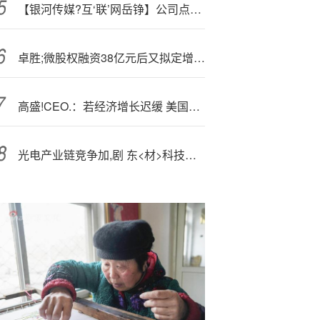
【银河传媒?互‘联’网岳铮】公司点评丨快手-W ：AI商业化变现加速，关注后续产品迭代
卓胜;微股权融资38亿元后又拟定增募资35亿 实控人已套现近10亿元还计划巨额减持
高盛!CEO.：若经济增长迟缓 美国恐面临债务“清算”
光电产业链竞争加,剧 东<材>科技终止募投项目部分产线