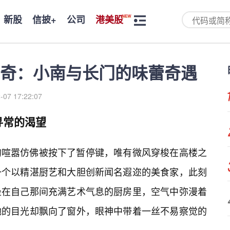
新股
信披+
公司
港美股
奇：小南与长门的味蕾奇遇
-07 17:22:07
寻常的渴望
的喧嚣仿佛被按下了暂停键，唯有微风穿梭在高楼之
一个以精湛厨艺和大胆创新闻名遐迩的美食家，此刻
坐在自己那间充满艺术气息的厨房里，空气中弥漫着
她的目光却飘向了窗外，眼神中带着一丝不易察觉的