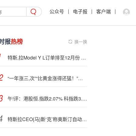
公众号
电子报
客户端
时报
热榜
换一换
特斯,拉Model Y L订单排至12月份 11月份已经售罄
“一年涨三,次”“比黄金涨得还猛！”网友吐槽：买不起
午!评：港股恒.指跌2.07% 科指跌3.11% 科网股全线下跌 半导体板块走弱 百度跌超6%
特斯拉CEO{马}斯‘克’称奥斯汀自动驾驶出租车车队规模下月将翻倍