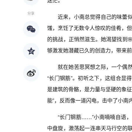
迷茫。
分享
近来，小南总觉得自己的味蕾
馐，烹饪了无数令人惊叹的佳肴，但内
的挑战，正悄然滋生。她渴望找到
够激发她潜藏已久的创造力，带来前
就在她苦思冥想之际，一个偶
“长门钢筋”。初听之下，这组合显
是建筑的骨骼，是力量与坚硬的象征
能”，反而像一道闪电，击中了小南
“长门钢筋……”小南喃喃自语
中盘旋，激荡起一连串天马行空的