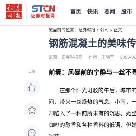
首页
快讯
要闻
股市
您当前的位置：
证券时报
>
公司
>
正文
钢筋混凝土的美味传
来源：证券时报网
作者：宋晓军
2026-02
前奏：风暴前的宁静与一丝不
点赞
在那个阳光斑驳的午后，城市
间，带来一丝燥热的气息。小南，
却陷入了一种前所未有的沉思。她
咖啡的醇香和各种香料的低语，但