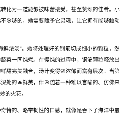
其转化为一道能够被味蕾接受，甚至赞颂的佳肴。小
不🎯够的，她需要赋予它灵魂，让它拥有能够触动
海鲜浓汤”。她将处理好的钢筋切成细小的颗粒，然
洋蔬菜一同炖煮。在慢炖的过程中，钢筋颗粒释放出
的鲜甜完美融合，汤汁变得🌸浓郁而富有层次。当第
深处的🔥鲜美，伴🎯随着一种难以言喻的、仿佛来
妙的火花。
种奇特的、略带韧性的口感，就像是吞下了海洋中最