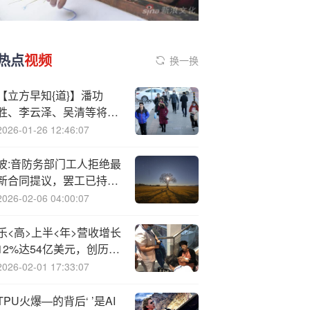
热点
视频
换一换
【立方早知{道}】潘功
胜、李云泽、吴清等将集
体发声/浙大教授、50岁A
2026-01-26 12:46:07
股董事长被留置/LPR即将
公布
波:音防务部门工人拒绝最
新合同提议，罢工已持续
13周
2026-02-06 04:00:07
乐<高>上半<年>营收增长
12%达54亿美元，创历史
新高
2026-02-01 17:33:07
TPU火爆—的背后‘ ’是AI